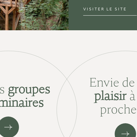
VISITER LE SITE
Envie d
ds
groupes
plaisir
à
minaires
proche