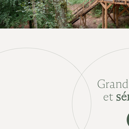
Gran
et
sé