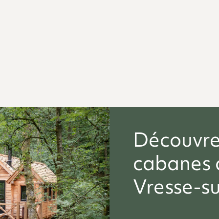
Go to La Cabane La Norvégienne
Découvre
cabanes 
Vresse-s