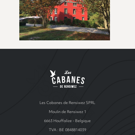
Site Index
Les cabanes de Ren
Les Cabanes de Rensiwez SPRL
Moulin de Rensiwez 1
6663 Houffalize - Belgique
TVA : BE 0848814039