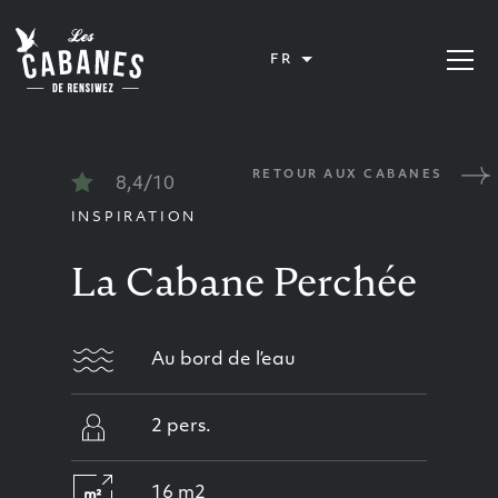
Les Cabanes de Rensiwez
FR
Ouvrir 
RETOUR AUX CABANES
8,4/10
INSPIRATION
La Cabane Perchée
Au bord de l’eau
2 pers.
16 m2