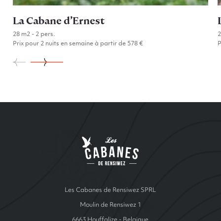
La Cabane d’Ernest
28 m2 - 2 pers.
Prix pour 2 nuits en semaine à partir de 578 €
P
Go to La Cabane d’Ernest
Site Index
Les cabanes de Ren
Les Cabanes de Rensiwez SPRL
Moulin de Rensiwez 1
6663 Houffalize - Belgique