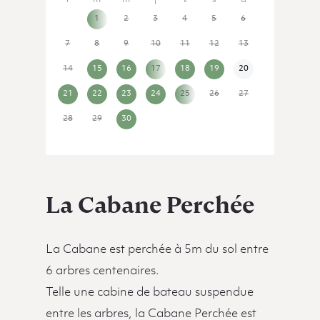
31
1
2
3
4
5
6
7
8
9
10
11
12
13
14
15
16
17
18
19
20
21
22
23
24
25
26
27
28
29
30
1
2
3
4
La Cabane Perchée
La Cabane est perchée à 5m du sol entre
6 arbres centenaires.
Telle une cabine de bateau suspendue
entre les arbres, la Cabane Perchée est