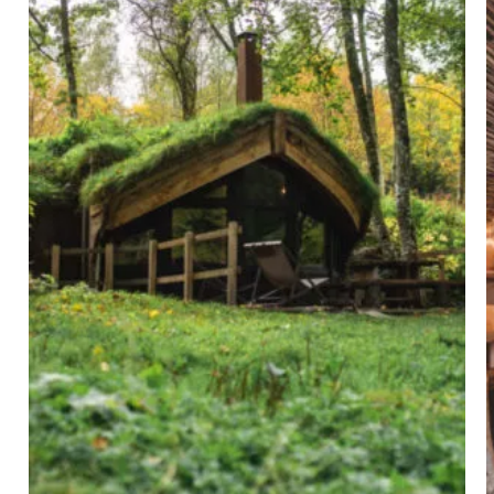
patience et ingéniosité ;) Le
technicien est néanmoins passé dès
notre coup de fil vérifier sur place
sà20h si tout ok! Réactif