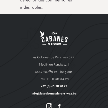
détection des commentaires
indésirables.
Site Index
Les cabanes de Ren
Les Cabanes de Rensiwez SPRL
Moulin de Rensiwez 1
6663 Houffalize - Belgique
TVA : BE 0848814039
+32 (0) 61 28 90 27
info@lescabanesderensiwez.be