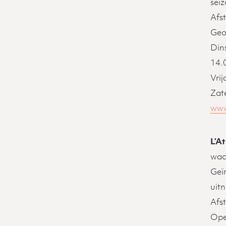
sei
Afs
Geo
Din
14.
Vrij
Zat
www
L’At
waa
Geïn
uit
Afs
Ope