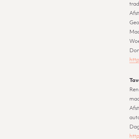
trad
Afs
Geo
Maa
Woe
Don
htt
Tav
Ren
maal
Afs
aut
Dag
htt