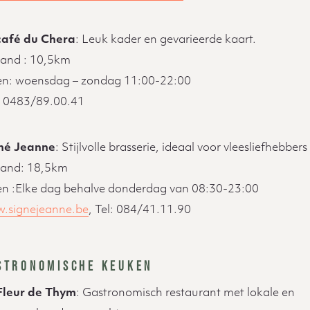
café du Chera
: Leuk kader en gevarieerde kaart.
tand : 10,5km
n: woensdag – zondag 11:00-22:00
 : 0483/89.00.41
né Jeanne
: Stijlvolle brasserie, ideaal voor vleesliefhebbers
tand: 18,5km
n :Elke dag behalve donderdag van 08:30-23:00
.signejeanne.be
, Tel: 084/41.11.90
STRONOMISCHE KEUKEN
Fleur de Thym
: Gastronomisch restaurant met lokale en