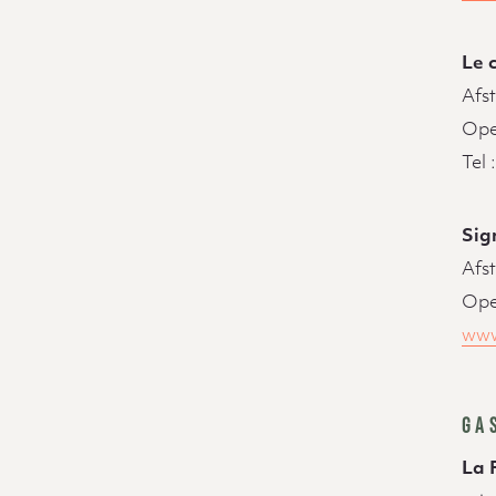
Le 
Afs
Ope
Tel
Sig
Afs
Ope
www
GA
La 