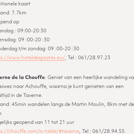
itionele kaart
tand: 7.7km
pend op
ndag : 09:00-20:30
nsdag: 09 :00-20 :30
derdag t/m zondag: 09 :00-20 :30
ps://www.hoteldespostes.eu/
, Tel : 061/28.97.23
erne de la Chouffe
: Geniet van een heerlijke wandeling v
siwez naar Achouffe, waarna je kunt genieten van een
tijd in de Taverne.
tand: 45min wandelen langs de Martin Moulin, 8km met d
o
elijks geopend van 11 tot 21 uur
ps://chouffe.com/a-table/#taverne
, Tel : 061/28.94.55