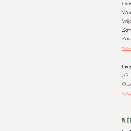
Din
Woe
Vri
Zat
Zon
www
La 
Afs
Ope
www
WE