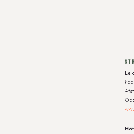
Beschrijving
ST
Le 
kaa
Afs
Ope
www
Hôt