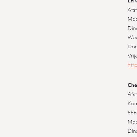
La 
Afs
Maa
Din
Woe
Don
Vri
htt
Chez
Afs
Kon
666
Maa
Din