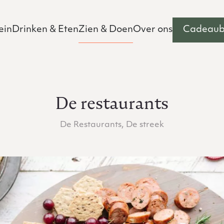
u
ein
Drinken & Eten
Zien & Doen
Over ons
Cadeau
De restaurants
De Restaurants, De streek