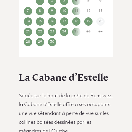
31
1
2
3
4
5
6
7
8
9
10
11
12
13
14
15
16
17
18
19
20
21
22
23
24
25
26
27
28
29
30
1
2
3
4
La Cabane d’Estelle
Située sur le haut de la crête de Rensiwez,
la Cabane d’Estelle offre à ses occupants
une vue s’étendant à perte de vue sur les
collines boisées dessinées par les
méandres de l’Ourthe.