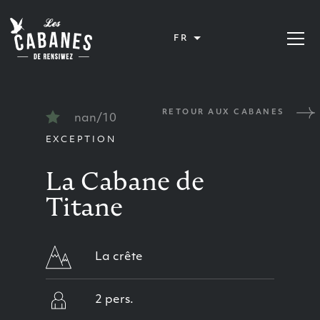
Les Cabanes de Rensiwez
FR
Ouvrir 
RETOUR AUX CABANES
nan/10
EXCEPTION
La Cabane de
Titane
La crête
2 pers.