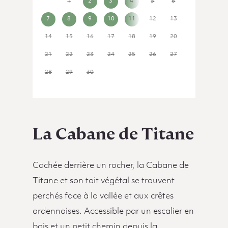
31
1
2
3
4
5
6
7
8
9
10
11
12
13
14
15
16
17
18
19
20
21
22
23
24
25
26
27
28
29
30
1
2
3
4
La Cabane de Titane
Cachée derrière un rocher, la Cabane de
Titane et son toit végétal se trouvent
perchés face à la vallée et aux crêtes
ardennaises. Accessible par un escalier en
bois et un petit chemin depuis la