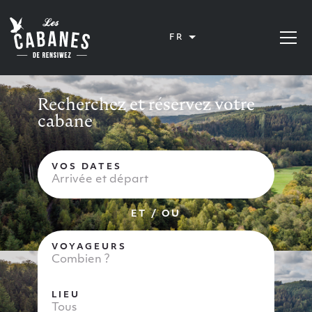
Les Cabanes de Rensiwez
FR
Ouvrir 
Recherchez et réservez votre
cabane
VOS DATES
Arrivée et départ
ET / OU
VOYAGEURS
Combien ?
LIEU
Tous