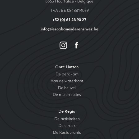
6663 Houffalize - Belgique
TVA : BE 0848814039
+32 (0) 61 28 90 27
info@lescabanesderensiwez.be
Onze Hutten
De bergkam
Aan de waterkant
De heuvel
De molen suites
De Regio
De activiteiten
De streek
De Restaurants