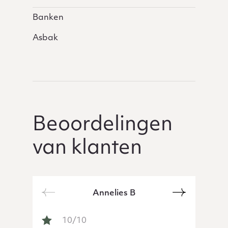
Banken
Asbak
Beoordelingen
van klanten
Annelies B
Next
Previous
BERICHT VAN ANNELIES B
10/10