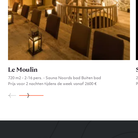
Le Moulin
720 m2 - 2-16 pers. - Sauna Noords bad Buiten bad
Prijs voor 2 nachten tijdens de week vanaf 2600 €
P
Go to Le Moulin
Site Index