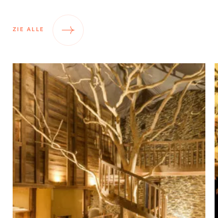
zijn geweldig. De kaarsen die
aanwezig zijn is echt heel leuk. Zalig
ZIE ALLE
dat er geen tv is. Een weekendje
offline heb je soms wel nodig.
Prachtige suite !!
Pallet kachel is niet voldoende
om alles te verwarmen.. in de keuken
werkte de verwarming niet dus in de
keuken was het vrij fris. Geen
keerborstel aanwezig.