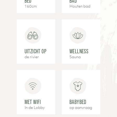
BED
BAD
160cm
Houten bad
UITZICHT OP
WELLNESS
de rivier
Sauna
MET WIFI
BABYBED
In de Lobby
op aanvraag