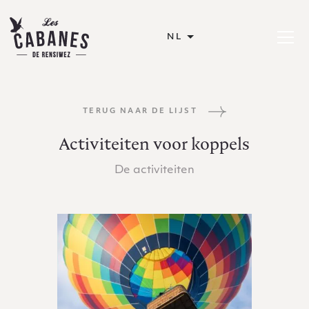
Les Cabanes de Rensiwez
NL
Menu op
TERUG NAAR DE LIJST
Activiteiten voor koppels
De activiteiten