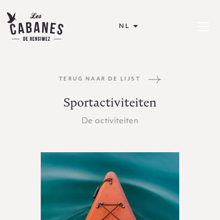
Les Cabanes de Rensiwez
NL
Menu op
TERUG NAAR DE LIJST
Sportactiviteiten
De activiteiten